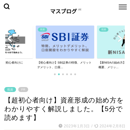
投資
投資
！】超初心者向けに
【初心者向け】SBI証券の特徴、メリット
【新NISAの始め方】新
デメリット、口座...
概要、メリッ...
投資
PR
【超初心者向け】資産形成の始め方を
わかりやすく解説しました。【5分で
読めます】
2023年1月3日
/
2024年2月8日