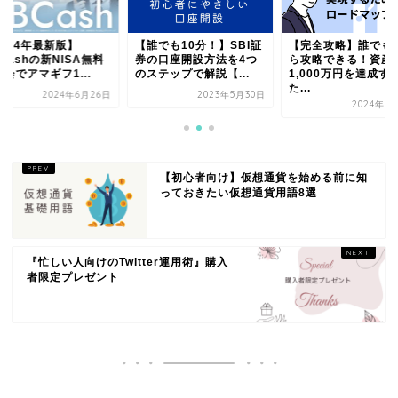
2024年最新版】
【誰でも10分！】SBI証
【完全攻略】誰でも
Cashの新NISA無料
券の口座開設方法を4つ
ら攻略できる！資産
会でアマギフ1...
のステップで解説【...
1,000万円を達成す
た...
2024年6月26日
2023年5月30日
2024年3
【初心者向け】仮想通貨を始める前に知
っておきたい仮想通貨用語8選
『忙しい人向けのTwitter運用術』購入
者限定プレゼント