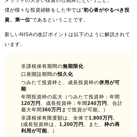
メリットの大きい投資の仕組みだということ。
僕が様々な投資経験をした中では”
初心者がやるべき投
資、第一位
“であるということです。
新しいNISAの改訂ポイントは以下のように解説されて
います。
非課税保有期間の
無期限化
口座開設期間の
恒久化
つみたて投資枠と、成長投資枠の
併用が可
能
年間投資枠の拡大（つみたて投資枠：年間
120万円
、成長投資枠：年間
240万円
、合計
最大年間
360万円
まで投資が可能。）
非課税保有限度額は、全体で
1,800万円
。
(成長投資枠は、
1,200万円
。また、
枠の再
利用が可能
。）